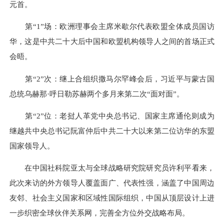
元首。
第“1”场：欧洲理事会主席米歇尔代表欧盟全体成员国访
华，这是中共二十大后中国和欧盟机构领导人之间的首场正式
会晤。
第“2”次：继上合组织撒马尔罕峰会后，习近平与蒙古国
总统乌赫那·呼日勒苏赫两个多月来第二次“面对面”。
第“2”位：老挝人革党中央总书记、国家主席通伦则成为
继越共中央总书记阮富仲后中共二十大以来第二位访华的东盟
国家领导人。
在中国社科院亚太与全球战略研究院研究员许利平看来，
此次来访的外方领导人覆盖面广、代表性强，涵盖了中国周边
友邻、社会主义国家和区域性国际组织，中国从顶层设计上进
一步织密全球伙伴关系网，完善全方位外交战略布局。