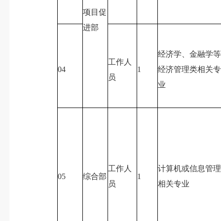
项目促
进部
经济学、金融学
工作人
04
1
经济管理类相关
员
业
工作人
计算机或信息管
05
综合部
1
员
相关专业