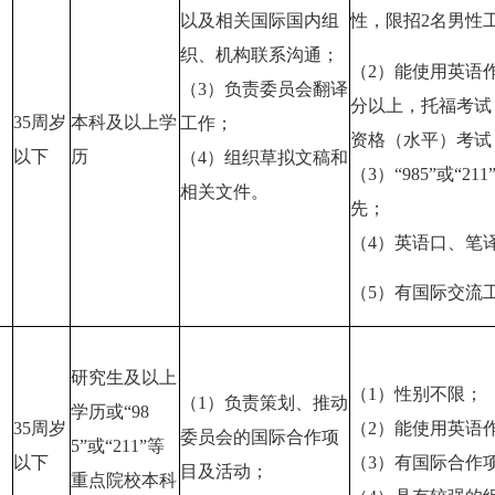
以及相关国际国内组
性，限招2名男性
织、机构联系沟通；
（2）能使用英语作
（3）负责委员会翻译
分以上，托福考试（
35周岁
本科及以上学
工作；
资格（水平）考试
以下
历
（4）组织草拟文稿和
（3）“985”或
相关文件。
先；
（4）英语口、笔
（5）有国际交流
研究生及以上
（1）性别不限；
（1）负责策划、推动
等
学历或“98
35周岁
（2）能使用英语
委员会的国际合作项
专
5”或“211”等
以下
（3）有国际合作
目及活动；
重点院校本科