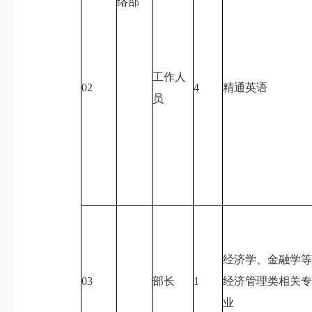
络部
工作人
02
4
精通英语
员
经济学、金融学
03
部长
1
经济管理类相关
业