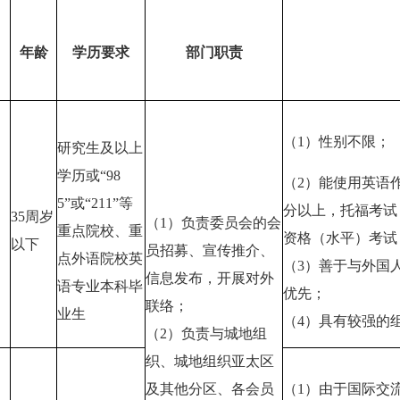
年龄
学历要求
部门职责
（1）性别不限；
研究生及以上
学历或“98
（2）能使用英语作
5”或“211”等
分以上，托福考试（
35周岁
（1）负责委员会的会
重点院校、重
资格（水平）考试
以下
员招募、宣传推介、
点外语院校英
（3）善于与外国
信息发布，开展对外
语专业本科毕
优先；
联络；
业生
（4）具有较强的
（2）负责与城地组
织、城地组织亚太区
及其他分区、各会员
（1）由于国际交