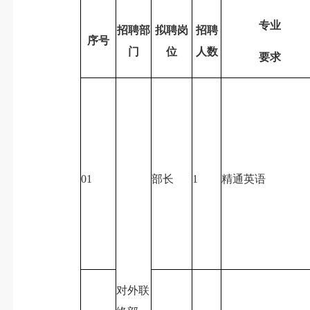
专业
招聘部
拟聘岗
招聘
序号
门
位
人数
要求
01
部长
1
精通英语
对外联