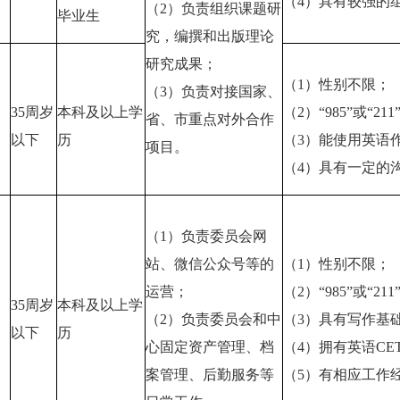
（4）具有较强的
（2）负责组织课题研
毕业生
究，编撰和出版理论
研究成果；
（1）性别不限；
（3）负责对接国家、
等
35周岁
本科及以上学
（2）“985”或“
省、市重点对外合作
专
以下
历
（3）能使用英语
项目。
（4）具有一定的
（1）负责委员会网
站、微信公众号等的
（1）性别不限；
运营；
（2）“985”或“
理
35周岁
本科及以上学
（2）负责委员会和中
（3）具有写作基
以下
历
心固定资产管理、档
（4）拥有英语CE
案管理、后勤服务等
（5）有相应工作