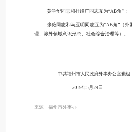
黄学华同志和杜维广同志互为
“A
B角
”；
张薇同志和马亚明
同志
互为
“A
B角
”（
外
理、涉外领域
意识形态、
社会综合治理等
）。
中共
福州市人民政府外事办公室党组
2019年5月29日
来源：福州市外事办