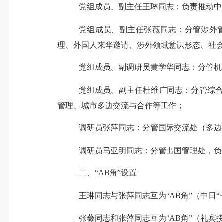
党组成员、副主任王琳同志：负责推动中
党组成员、副主任
张薇同志
：
分管涉外
理、
外国人来华邀请、涉外领域
意识形态、
社
党组成员、副调研员黄学华
同志
：分管机
党组成员、副主任杜维广
同志
：分管
综
管理、
城市多边交流与合作
等工作
；
调研员张萍
同志
：分管国际交流处
（多边
调研员马亚明同志：分管
出
国
管理处
，负
二、
“AB角”设置
王琳同志与张萍同志互为
“A
B角
”（中日
张
薇
同志
和张萍
同志
互
为
“A
B角
”（礼宾