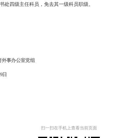
书处四
级主任科员，免去其一级科员职级。
府外事办公室
党组
9
日
扫一扫在手机上查看当前页面