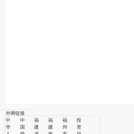
外网链接
中
中
福
福
福
投
华
国
建
建
州
资
人
领
省
政
市
福