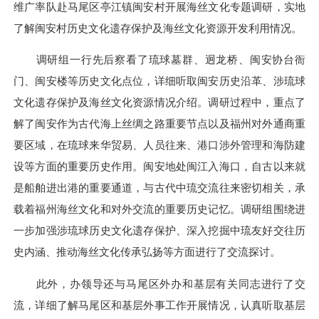
维广率队赴马尾区亭江镇闽安村开展海丝文化专题调研，实地
了解闽安村历史文化遗存保护及海丝文化资源开发利用情况。
调研组一行先后察看了琉球墓群、迥龙桥、闽安协台衙
门、闽安楼等历史文化点位，详细听取闽安历史沿革、涉琉球
文化遗存保护及海丝文化资源情况介绍。调研过程中，重点了
解了闽安作为古代海上丝绸之路重要节点以及福州对外通商重
要区域，在琉球来华贸易、人员往来、港口
涉外
管理和海防建
设等方面的重要历史作用。闽安地处闽江入海口，自古以来就
是船舶进出港的重要通道，与古代中琉交流往来密切相关，承
载着福州海丝文化和对外交流的重要历史记忆。调研组围绕进
一步加强涉琉球历史文化遗存保护、深入挖掘中琉友好交往历
史内涵、推动海丝文化传承弘扬等方面进行了交流探讨。
此外，办领导还与马尾区外办
和基层
有关同志进行了交
流，详细了解马尾区
和基层
外事工作开展情况，认真听取基层