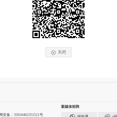
关闭
新媒体矩阵
安备：35010402351521号
闽政通
e