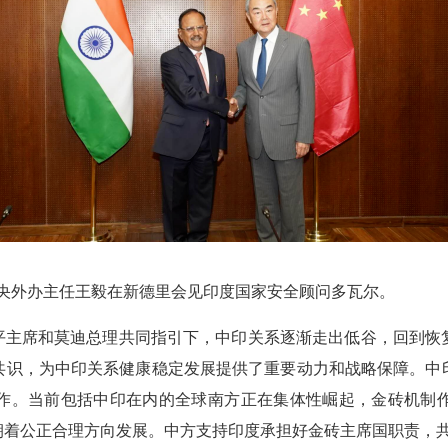
、中央外办主任王毅在新德里会见印度国家安全顾问多瓦尔。
平主席和莫迪总理共同指引下，中印关系逐渐走出低谷，回到恢
共识，为中印关系健康稳定发展提供了重要动力和战略保障。中
作。当前包括中印在内的全球南方正在集体性崛起，金砖机制
朝着公正合理方向发展。中方支持印度承担好金砖主席国职责，